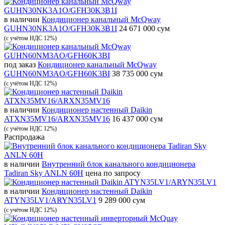
в наличии
Кондиционер канальный McQway
GUHN30NK3A1O/GFH30K3B1I
24 671 000 сум
(с учётом НДС 12%)
под заказ
Кондиционер канальный McQway
GUHN60NM3AO/GFH60K3BI
38 735 000 сум
(с учётом НДС 12%)
в наличии
Кондиционер настенный Daikin
ATXN35MV16/ARXN35MV16
16 437 000 сум
(с учётом НДС 12%)
Распродажа
в наличии
Внутренний блок канального кондиционера
Tadiran Sky ANLN 60H
цена по запросу
в наличии
Кондиционер настенный Daikin
ATYN35LV1/ARYN35LV1
9 289 000 сум
(с учётом НДС 12%)