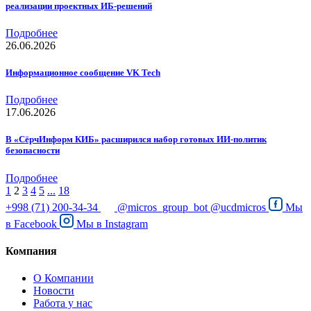
реализации проектных ИБ-решений
Подробнее
26.06.2026
Информационное сообщение VK Tech
Подробнее
17.06.2026
В «СёрчИнформ КИБ» расширился набор готовых ИИ-политик
безопасности
Подробнее
1
2
3
4
5
...
18
+998 (71) 200-34-34
@micros_group_bot
@ucdmicros
Мы
в
Facebook
Мы в
Instagram
Компания
О Компании
Новости
Работа у нас