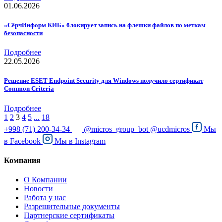
01.06.2026
«СёрчИнформ КИБ» блокирует запись на флешки файлов по меткам
безопасности
Подробнее
22.05.2026
Решение ESET Endpoint Security для Windows получило сертификат
Common Criteria
Подробнее
1
2
3
4
5
...
18
+998 (71) 200-34-34
@micros_group_bot
@ucdmicros
Мы
в
Facebook
Мы в
Instagram
Компания
О Компании
Новости
Работа у нас
Разрешительные документы
Партнерские сертификаты