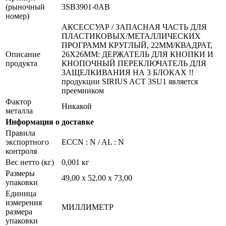
(рыночный
3SB3901-0АB
номер)
АКСЕССУАР / ЗАПАСНАЯ ЧАСТЬ ДЛЯ
ПЛАСТИКОВЫХ/МЕТАЛЛИЧЕСКИХ
ПРОГРАММ КРУГЛЫЙ, 22ММ/КВАДРАТ,
Описание
26X26ММ: ДЕРЖАТЕЛЬ ДЛЯ КНОПКИ И
продукта
КНОПОЧНЫЙ ПЕРЕКЛЮЧАТЕЛЬ ДЛЯ
ЗАЩЕЛКИВАНИЯ НА 3 БЛОКАХ !!
продукции SIRIUS ACT 3SU1 является
преемником
Фактор
Никакой
металла
Информация о доставке
Правила
экспортного
ECCN : N / AL : N
контроля
Вес нетто (кг)
0,001 кг
Размеры
49,00 х 52,00 х 73,00
упаковки
Единица
измерения
МИЛЛИМЕТР
размера
упаковки