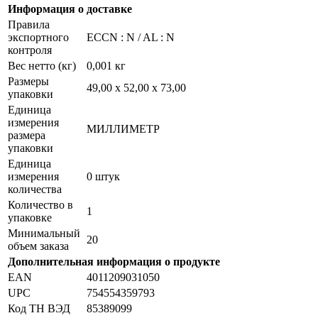
Информация о доставке
Правила
экспортного
ECCN : N / AL : N
контроля
Вес нетто (кг)
0,001 кг
Размеры
49,00 х 52,00 х 73,00
упаковки
Единица
измерения
МИЛЛИМЕТР
размера
упаковки
Единица
измерения
0 штук
количества
Количество в
1
упаковке
Минимальный
20
объем заказа
Дополнительная информация о продукте
EAN
4011209031050
UPC
754554359793
Код ТН ВЭД
85389099