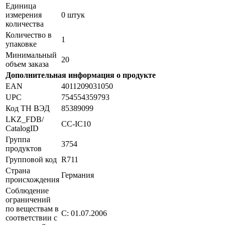
Единица
измерения
0 штук
количества
Количество в
1
упаковке
Минимальный
20
объем заказа
Дополнительная информация о продукте
EAN
4011209031050
UPC
754554359793
Код ТН ВЭД
85389099
LKZ_FDB/
СС-IC10
CatalogID
Группа
3754
продуктов
Групповой код
R711
Страна
Германия
происхождения
Соблюдение
ограничений
по веществам в
С: 01.07.2006
соответствии с