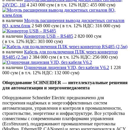
24VDC, 16I
4 243 000 сум
( в т.ч. 12% НДС: 455 000 сум)
в наличии
Модуль расширения вывода дискретных сигналов
8O, клем.блок
2 949 000 сум
( в т.ч. 12% НДС: 316 000 сум)
в наличии
Конвертор USB – RS485
2 820 000 сум
( в т.ч. 12% НДС: 303 000 сум)
в наличии
Кабель для подключения ПЛК через конвертор
RS485 (2,5м)
2 384 000 сум
( в т.ч. 12% НДС: 256 000 сум)
в наличии
Одиночная лицензия VJD, без кабеля V6.2
1 228
000 сум
( в т.ч. 12% НДС: 132 000 сум)
Оборудование SCHNEIDER — интеллектуальные решения
для автоматизации и энергоменеджмента
Оборудование Schneider Electric предназначено для
построения надёжных и энергоэффективных систем
автоматизации, управления и контроля в промышленности,
строительстве, энергетике и инфраструктуре. Все устройства
совместимы с современными платформами управления
(EcoStruxure), поддерживают промышленные протоколы
(Modbus, Ethernet/IP, CANopen) и легко интегрируются в АСУ