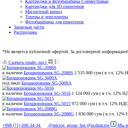
Картриджи и фотобарабаны Совместимые
Картриджи для 3D принтеров
Магнитный винил
Тонеры и девелоперы
Фотобарабаны для принтеров
Запасные части
Распродажа
*Не является публичной офертой. За достоверной информацие
Скачать прайс-лист
в наличии
Брошюровщик SG-2088S
2 535 000 сум
( в т.ч. 12% 
под заказ
Брошюровщик SG-5009A
в наличии
Брошюровщик SG-5016
1 124 000 сум
( в т.ч. 12% Н
в наличии
Брошюровщик SG-5015
972 000 сум
( в т.ч. 12% НДС
в наличии
Брошюровщик SG-2088G
1 836 000 сум
( в т.ч. 12%
+998 (71) 200-34-34
@micros_group_bot
@ucdmicros
Мы 