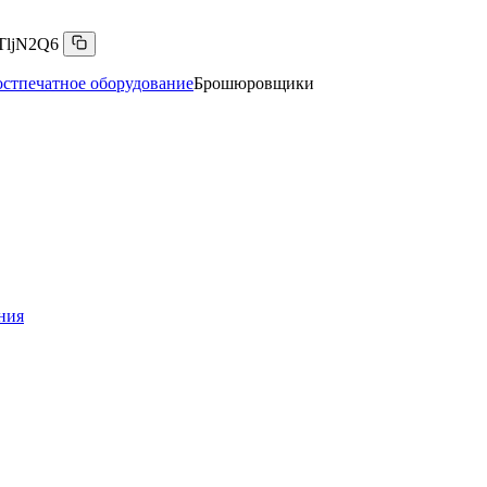
TljN2Q6
стпечатное оборудование
Брошюровщики
ния