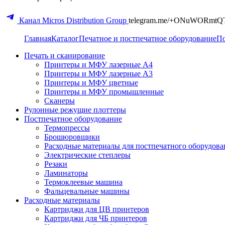
Канал Micros Distribution Group
telegram.me/+ONuWORmtQ
Главная
Каталог
Печатное и постпечатное оборудование
По
Печать и сканирование
Принтеры и МФУ лазерные А4
Принтеры и МФУ лазерные А3
Принтеры и МФУ цветные
Принтеры и МФУ промышленные
Сканеры
Рулонные режущие плоттеры
Постпечатное оборудование
Термопрессы
Брошюровщики
Расходные материалы для постпечатного оборудова
Электрические степлеры
Резаки
Ламинаторы
Термоклеевые машина
Фальцевальные машины
Расходные материалы
Картриджи для ЦВ принтеров
Картриджи для ЧБ принтеров