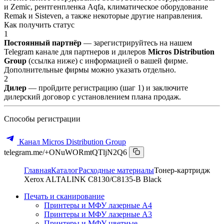
и Zemic, рентгенпленка Aqfa, климатическое оборудование
Remak и Sisteven, а также некоторые другие направления.
Как получить статус
1
Постоянный партнёр
— зарегистрируйтесь на нашем
Telegram канале для партнеров и дилеров
Micros Distribution
Group
(ссылка ниже) с информацией о вашей фирме.
Дополнительные фирмы можно указать отдельно.
2
Дилер
— пройдите регистрацию (шаг 1) и заключите
дилерский договор с установлением плана продаж.
Способы регистрации
Канал Micros Distribution Group
telegram.me/+ONuWORmtQTljN2Q6
Главная
Каталог
Расходные материалы
Тонер-картридж
Xerox ALTALINK C8130/C8135-B Black
Печать и сканирование
Принтеры и МФУ лазерные А4
Принтеры и МФУ лазерные А3
Принтеры и МФУ цветные