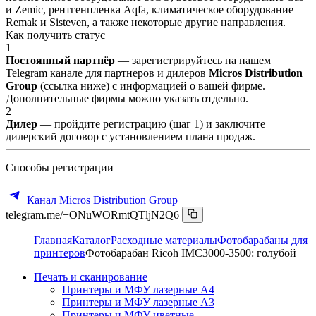
и Zemic, рентгенпленка Aqfa, климатическое оборудование
Remak и Sisteven, а также некоторые другие направления.
Как получить статус
1
Постоянный партнёр
— зарегистрируйтесь на нашем
Telegram канале для партнеров и дилеров
Micros Distribution
Group
(ссылка ниже) с информацией о вашей фирме.
Дополнительные фирмы можно указать отдельно.
2
Дилер
— пройдите регистрацию (шаг 1) и заключите
дилерский договор с установлением плана продаж.
Способы регистрации
Канал Micros Distribution Group
telegram.me/+ONuWORmtQTljN2Q6
Главная
Каталог
Расходные материалы
Фотобарабаны для
принтеров
Фотобарабан Ricoh IMC3000-3500: голубой
Печать и сканирование
Принтеры и МФУ лазерные А4
Принтеры и МФУ лазерные А3
Принтеры и МФУ цветные