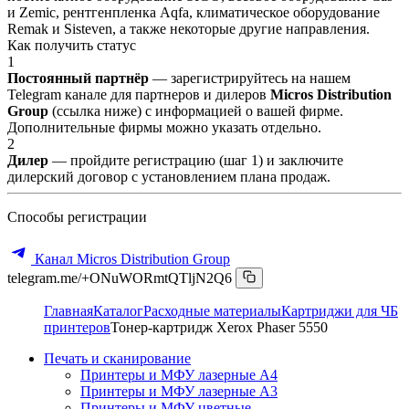
и Zemic, рентгенпленка Aqfa, климатическое оборудование
Remak и Sisteven, а также некоторые другие направления.
Как получить статус
1
Постоянный партнёр
— зарегистрируйтесь на нашем
Telegram канале для партнеров и дилеров
Micros Distribution
Group
(ссылка ниже) с информацией о вашей фирме.
Дополнительные фирмы можно указать отдельно.
2
Дилер
— пройдите регистрацию (шаг 1) и заключите
дилерский договор с установлением плана продаж.
Способы регистрации
Канал Micros Distribution Group
telegram.me/+ONuWORmtQTljN2Q6
Главная
Каталог
Расходные материалы
Картриджи для ЧБ
принтеров
Тонер-картридж Xerox Phaser 5550
Печать и сканирование
Принтеры и МФУ лазерные А4
Принтеры и МФУ лазерные А3
Принтеры и МФУ цветные