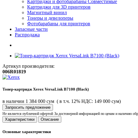
Картриджи и фотобарабаны Совместимые
Картриджи для 3D принтеров
Магнитный винил
Тонеры и девелоперы
Фотобарабаны для принтеров
Запасные части
Распродажа
Артикул производителя:
006R01819
Тонер-картридж Xerox VersaLink B7100 (Black)
в наличии
1 384 000 сум
( в т.ч. 12% НДС: 149 000 сум)
Запросить предложение
Не является публичной офертой
За достоверной информацией по ценам и наличию об
Характеристики
Описание
Основные характеристики