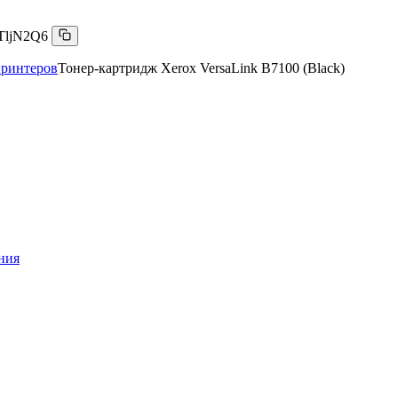
TljN2Q6
принтеров
Тонер-картридж Xerox VersaLink B7100 (Black)
ния