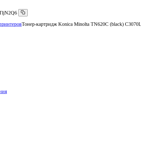
TljN2Q6
принтеров
Тонер-картридж Konica Minolta TN620C (black) C3070
ния