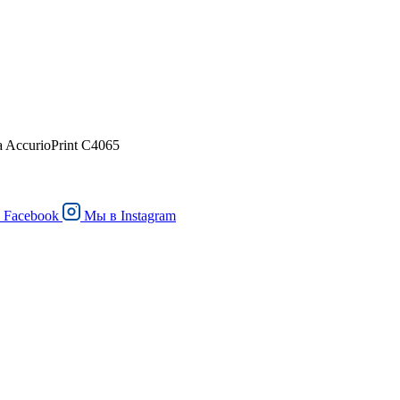
a AccurioPrint C4065
в
Facebook
Мы в
Instagram