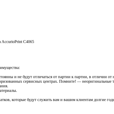
a AccurioPrint C4065
еимущества:
стоянны и не будут отличаться от партии к партии, в отличии от
оризованных сервисных центрах. Помните! — неоригинальные т
ания.
атериалы.
тков, которые будут служить вам и вашим клиентам долгие год