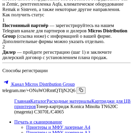
и Zemic, рентгенпленка Aqfa, климатическое оборудование
Remak и Sisteven, а также некоторые другие направления.
Как получить статус
1
Постоянный партнёр
— зарегистрируйтесь на нашем
Telegram канале для партнеров и дилеров
Micros Distribution
Group
(ссылка ниже) с информацией о вашей фирме.
Дополнительные фирмы можно указать отдельно.
2
Дилер
— пройдите регистрацию (шаг 1) и заключите
дилерский договор с установлением плана продаж.
Способы регистрации
Канал Micros Distribution Group
telegram.me/+ONuWORmtQTljN2Q6
Главная
Каталог
Расходные материалы
Картриджи для ЦВ
принтеров
Тонер-картридж Konica Minolta TN620C
(magenta) C3070L/C4065
Печать и сканирование
Принтеры и МФУ лазерные А4
Принтеры и МФУ лазерные А3