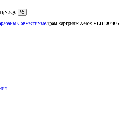
TljN2Q6
арабаны Совместимые
Драм-картридж Xerox VLB400/405
ния