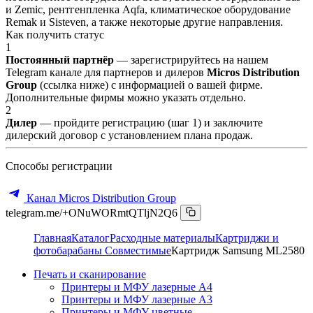
и Zemic, рентгенпленка Aqfa, климатическое оборудование
Remak и Sisteven, а также некоторые другие направления.
Как получить статус
1
Постоянный партнёр
— зарегистрируйтесь на нашем
Telegram канале для партнеров и дилеров
Micros Distribution
Group
(ссылка ниже) с информацией о вашей фирме.
Дополнительные фирмы можно указать отдельно.
2
Дилер
— пройдите регистрацию (шаг 1) и заключите
дилерский договор с установлением плана продаж.
Способы регистрации
Канал Micros Distribution Group
telegram.me/+ONuWORmtQTljN2Q6
Главная
Каталог
Расходные материалы
Картриджи и
фотобарабаны Совместимые
Картридж Samsung ML2580
Печать и сканирование
Принтеры и МФУ лазерные А4
Принтеры и МФУ лазерные А3
Принтеры и МФУ цветные