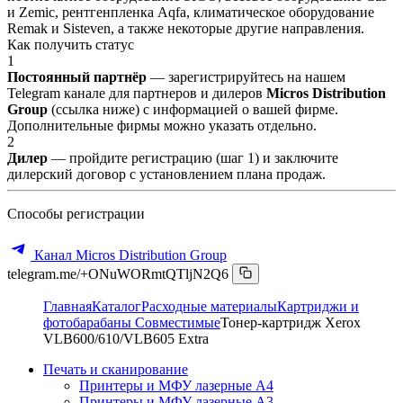
и Zemic, рентгенпленка Aqfa, климатическое оборудование
Remak и Sisteven, а также некоторые другие направления.
Как получить статус
1
Постоянный партнёр
— зарегистрируйтесь на нашем
Telegram канале для партнеров и дилеров
Micros Distribution
Group
(ссылка ниже) с информацией о вашей фирме.
Дополнительные фирмы можно указать отдельно.
2
Дилер
— пройдите регистрацию (шаг 1) и заключите
дилерский договор с установлением плана продаж.
Способы регистрации
Канал Micros Distribution Group
telegram.me/+ONuWORmtQTljN2Q6
Главная
Каталог
Расходные материалы
Картриджи и
фотобарабаны Совместимые
Тонер-картридж Xerox
VLB600/610/VLB605 Extra
Печать и сканирование
Принтеры и МФУ лазерные А4
Принтеры и МФУ лазерные А3