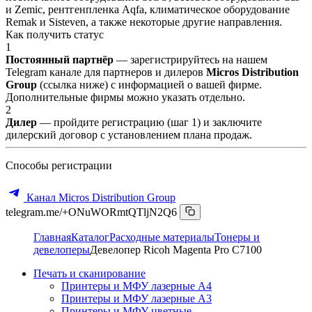
и Zemic, рентгенпленка Aqfa, климатическое оборудование
Remak и Sisteven, а также некоторые другие направления.
Как получить статус
1
Постоянный партнёр
— зарегистрируйтесь на нашем
Telegram канале для партнеров и дилеров
Micros Distribution
Group
(ссылка ниже) с информацией о вашей фирме.
Дополнительные фирмы можно указать отдельно.
2
Дилер
— пройдите регистрацию (шаг 1) и заключите
дилерский договор с установлением плана продаж.
Способы регистрации
Канал Micros Distribution Group
telegram.me/+ONuWORmtQTljN2Q6
Главная
Каталог
Расходные материалы
Тонеры и
девелоперы
Девелопер Ricoh Magenta Pro C7100
Печать и сканирование
Принтеры и МФУ лазерные А4
Принтеры и МФУ лазерные А3
Принтеры и МФУ цветные