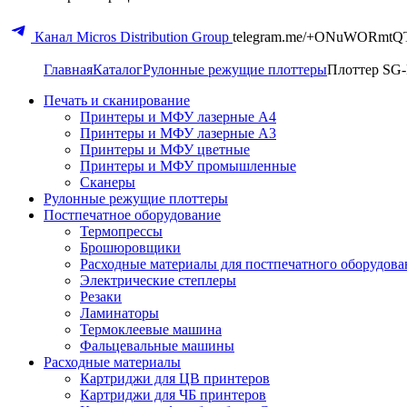
Канал Micros Distribution Group
telegram.me/+ONuWORmtQ
Главная
Каталог
Рулонные режущие плоттеры
Плоттер SG-
Печать и сканирование
Принтеры и МФУ лазерные А4
Принтеры и МФУ лазерные А3
Принтеры и МФУ цветные
Принтеры и МФУ промышленные
Сканеры
Рулонные режущие плоттеры
Постпечатное оборудование
Термопрессы
Брошюровщики
Расходные материалы для постпечатного оборудова
Электрические степлеры
Резаки
Ламинаторы
Термоклеевые машина
Фальцевальные машины
Расходные материалы
Картриджи для ЦВ принтеров
Картриджи для ЧБ принтеров