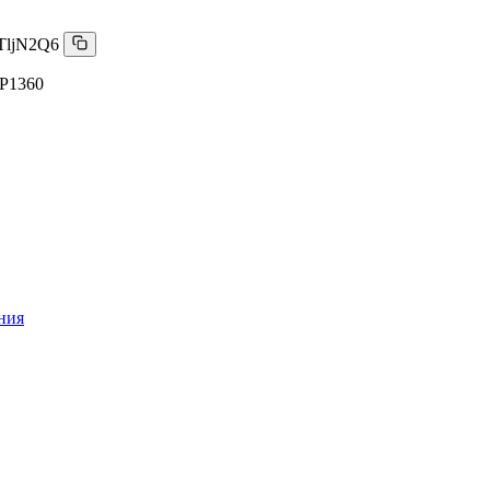
TljN2Q6
P1360
ния