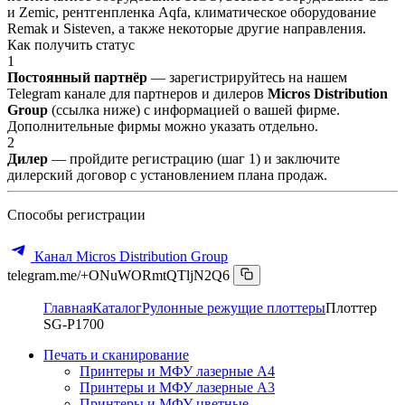
и Zemic, рентгенпленка Aqfa, климатическое оборудование
Remak и Sisteven, а также некоторые другие направления.
Как получить статус
1
Постоянный партнёр
— зарегистрируйтесь на нашем
Telegram канале для партнеров и дилеров
Micros Distribution
Group
(ссылка ниже) с информацией о вашей фирме.
Дополнительные фирмы можно указать отдельно.
2
Дилер
— пройдите регистрацию (шаг 1) и заключите
дилерский договор с установлением плана продаж.
Способы регистрации
Канал Micros Distribution Group
telegram.me/+ONuWORmtQTljN2Q6
Главная
Каталог
Рулонные режущие плоттеры
Плоттер
SG-P1700
Печать и сканирование
Принтеры и МФУ лазерные А4
Принтеры и МФУ лазерные А3
Принтеры и МФУ цветные