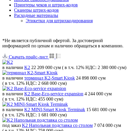
Принтеры чеков и штрих-кодов
Cканеры штрих-кодов
Расходные материалы
Этикетки для штрихкодирования
*Не является публичной офертой. За достоверной
информацией по ценам и наличию обращаться в компанию.
Скачать прайс-лист
в наличии
K2
22 209 000 сум
( в т.ч. 12% НДС: 2 380 000 сум)
в наличии
терминал K2-Smart Kiosk
24 898 000 сум
( в т.ч. 12% НДС: 2 668 000 сум)
в наличии
K2 Base-Eco-service expansion
4 244 000 сум
( в т.ч. 12% НДС: 455 000 сум)
в наличии
K2 MINI-Smart Kiosk Terminak
15 681 000 сум
( в т.ч. 12% НДС: 1 681 000 сум)
под заказ
K2 Напольная подставка со столом
7 074 000 сум
( в т.ч. 12% НДС: 758 000 сум)