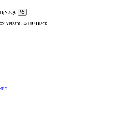
TljN2Q6
x Versant 80/180 Black
ния