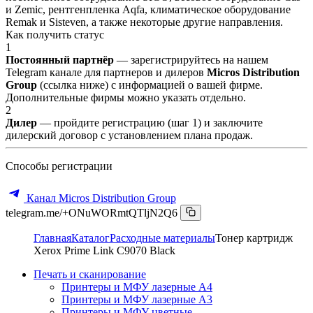
и Zemic, рентгенпленка Aqfa, климатическое оборудование
Remak и Sisteven, а также некоторые другие направления.
Как получить статус
1
Постоянный партнёр
— зарегистрируйтесь на нашем
Telegram канале для партнеров и дилеров
Micros Distribution
Group
(ссылка ниже) с информацией о вашей фирме.
Дополнительные фирмы можно указать отдельно.
2
Дилер
— пройдите регистрацию (шаг 1) и заключите
дилерский договор с установлением плана продаж.
Способы регистрации
Канал Micros Distribution Group
telegram.me/+ONuWORmtQTljN2Q6
Главная
Каталог
Расходные материалы
Тонер картридж
Xerox Prime Link C9070 Black
Печать и сканирование
Принтеры и МФУ лазерные А4
Принтеры и МФУ лазерные А3
Принтеры и МФУ цветные