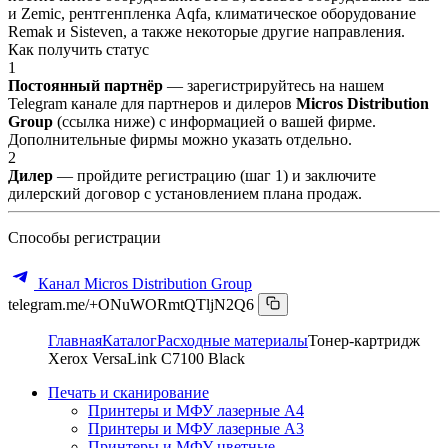
и Zemic, рентгенпленка Aqfa, климатическое оборудование
Remak и Sisteven, а также некоторые другие направления.
Как получить статус
1
Постоянный партнёр
— зарегистрируйтесь на нашем
Telegram канале для партнеров и дилеров
Micros Distribution
Group
(ссылка ниже) с информацией о вашей фирме.
Дополнительные фирмы можно указать отдельно.
2
Дилер
— пройдите регистрацию (шаг 1) и заключите
дилерский договор с установлением плана продаж.
Способы регистрации
Канал Micros Distribution Group
telegram.me/+ONuWORmtQTljN2Q6
Главная
Каталог
Расходные материалы
Тонер-картридж
Xerox VersaLink C7100 Black
Печать и сканирование
Принтеры и МФУ лазерные А4
Принтеры и МФУ лазерные А3
Принтеры и МФУ цветные