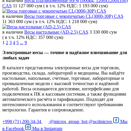
в наличии
Весы платформенные HFS(1000kg, 1200x1200x100)
CAS
11 127 000 сум
( в т.ч. 12% НДС: 1 193 000 сум)
в наличии
Весы торговые с чекопечатью CL(3000-30P) CAS
11 363 000 сум
( в т.ч. 12% НДС: 1 218 000 сум)
в наличии
Весы настольные (AD-2.5) CAS
3 330 000 сум
( в т.ч. 12% НДС: 357 000 сум)
1
2
3
4
5
...
9
Электронные весы — точное и надёжное взвешивание для
любых задач
В каталоге представлены электронные весы для торговли,
производства, склада, лабораторий и медицины. Вы найдёте
настольные, напольные, счетные, торговые, лабораторные и
промышленные модели с высокой точностью и надёжной
работой. Весы оснащаются дисплеями, интерфейсами для
подключения к ПК и кассовым системам, а также функциями
автоматического расчёта и тарификации. Подходят для
интенсивного использования и соответствуют требованиям
метрологии. Гарантия и сопровождение.
+998 (71) 200-34-34
@micros_group_bot
@ucdmicros
Мы
в
Facebook
Мы в
Instagram