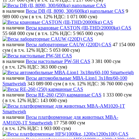
в наличии
Весы DB (II, 8090, 300/600kg) напольные CAS
9
989 000 сум
( в т.ч. 12% НДС: 1 071 000 сум)
в наличии
Весы крановые CASTON (III-THD/20000kg) CAS
55 668 000 сум
( в т.ч. 12% НДС: 5 965 000 сум)
в наличии
Весы лабораторные CAUW (220D) CAS
47 154 000
сум
( в т.ч. 12% НДС: 5 053 000 сум)
в наличии
Весы настольные PW-5H CAS
3 381 000 сум
( в т.ч. 12% НДС: 363 000 сум)
в наличии
Весы автомобильные МВА-Lion1 3x18m/60-100
Smartweigh
343 089 000 сум
( в т.ч. 12% НДС: 36 760 000 сум)
в наличии
Весы RE-260 (250) карманные CAS
1 333 000 сум
( в т.ч. 12% НДС: 143 000 сум)
в наличии
Весы платформенные для животных MBA-
AM1020-1T Smartweigh
17 758 000 сум
( в т.ч. 12% НДС: 1 903 000 сум)