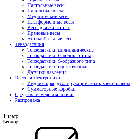
Настольные весы
Напольные весы
Медицинские весы
Платформенные весы
Весы для животных
Крановые весы
Автомобильные весы
Тензодатчики
Тензодатчики цилиндрические
Тензодатчики балочного типа
Тензодатчики S-образного типа
Тензодатчики одноточечные
Датчики давления
Весовая электроника
Индикаторы, дублирующие табло, контроллеры
Сумматорные коробки
Средства измерения прочие
Распродажа
Фильтр
Вендор