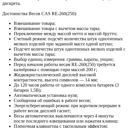
дискрета.
Достоинства Весов CAS RE-260(250):
Взвешивание товара;
Взвешивание товара с вычетом массы тары;
Переключение между массой нетто и массой брутто;
Счетный режим: подсчёт количества штук однотипных
мелких изделий при заданной массе одной штуки;
Подсчет количества штук однотипных мелких изделий с
вычетом массы тары;
Выбор единиц измерения: граммы, караты, унции;
Перед началом работы весам RE-260(250) требуется
калибровка с помощью гири массой 200 г;
Жидкокристаллический дисплей высокой
контрастности, высота символов — 14 мм;
До 120 часов работы от одного комплекта батареек (3
батареи 1,5В);
Автоматическая установка нуля;
Сообщения об ошибках в работе весов;
Энергосберегающий режим: при коротком перерыве в
работе весов дисплей гаснет;
Весы автоматически выключаются через 4 минуты
после последнего взвешивания или нажатия клавиш;
Пленочная клавиатура с тактильным эффектом;