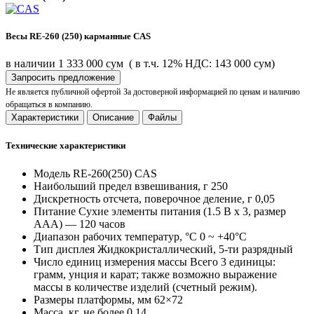
Весы RE-260 (250) карманные CAS
в наличии
1 333 000 сум
( в т.ч. 12% НДС: 143 000 сум)
Запросить предложение
Не является публичной офертой
За достоверной информацией по ценам и наличию
обращаться в компанию.
Характеристики
Описание
Файлы
Технические характеристики
Модель
RE-260(250) CAS
Наибольший предел взвешивания, г
250
Дискретность отсчета, поверочное деление, г
0,05
Питание
Сухие элементы питания (1.5 В x 3, размер
AAA) — 120 часов
Диапазон рабочих температур, °C
0 ~ +40°C
Тип дисплея
Жидкокристаллический, 5-ти разрядный
Число единиц измерения массы
Всего 3 единицы:
грамм, унция и карат; также возможно выражение
массы в количестве изделий (счетный режим).
Размеры платформы, мм
62×72
Масса, кг, не более
0,14