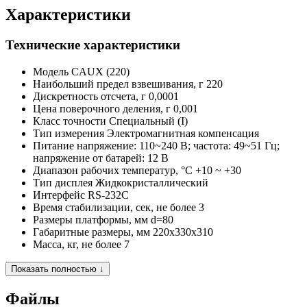
Характеристики
Технические характеристики
Модель
CAUX (220)
Наибольший предел взвешивания, г
220
Дискретность отсчета, г
0,0001
Цена поверочного деления, г
0,001
Класс точности
Специальный (I)
Тип измерения
Электромагнитная компенсация
Питание напряжение:
110~240 В; частота: 49~51 Гц;
напряжение от батарей: 12 В
Диапазон рабочих температур, °C
+10 ~ +30
Тип дисплея
Жидкокристаллический
Интерфейс
RS-232C
Время стабилизации, сек, не более
3
Размеры платформы, мм
d=80
Габаритные размеры, мм
220x330x310
Масса, кг, не более
7
Показать полностью ↓
Файлы