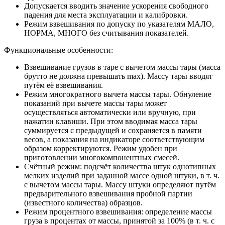
Допускается вводить значение ускорения свободного
падения для места эксплуатации и калибровки.
Режим взвешивания по допуску по указателям МАЛО,
НОРМА, МНОГО без считывания показателей.
Функциональные особенности:
Взвешивание грузов в таре с вычетом массы тары (масса
брутто не должна превышать max). Массу тары вводят
путём её взвешивания.
Режим многократного вычета массы тары. Обнуление
показаний при вычете массы тары может
осуществляться автоматически или вручную, при
нажатии клавиши. При этом вводимая масса тары
суммируется с предыдущей и сохраняется в памяти
весов, а показания на индикаторе соответствующим
образом корректируются. Режим удобен при
приготовлении многокомпонентных смесей.
Счётный режим: подсчёт количества штук однотипных
мелких изделий при заданной массе одной штуки, в т. ч.
с вычетом массы тары. Массу штуки определяют путём
предварительного взвешивания пробной партии
(известного количества) образцов.
Режим процентного взвешивания: определение массы
груза в процентах от массы, принятой за 100% (в т. ч. с