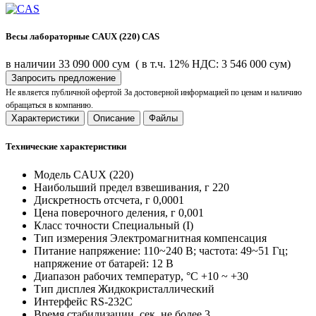
Весы лабораторные CAUX (220) CAS
в наличии
33 090 000 сум
( в т.ч. 12% НДС: 3 546 000 сум)
Запросить предложение
Не является публичной офертой
За достоверной информацией по ценам и наличию
обращаться в компанию.
Характеристики
Описание
Файлы
Технические характеристики
Модель
CAUX (220)
Наибольший предел взвешивания, г
220
Дискретность отсчета, г
0,0001
Цена поверочного деления, г
0,001
Класс точности
Специальный (I)
Тип измерения
Электромагнитная компенсация
Питание напряжение:
110~240 В; частота: 49~51 Гц;
напряжение от батарей: 12 В
Диапазон рабочих температур, °C
+10 ~ +30
Тип дисплея
Жидкокристаллический
Интерфейс
RS-232C
Время стабилизации, сек, не более
3