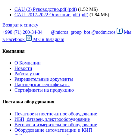
CAU (2) Руководство.pdf (pdf)
(1.52 МБ)
CAU_2017-2022 Описание.pdf (pdf)
(1.84 МБ)
Возврат к списку
+998 (71) 200-34-34
@micros_group_bot
@ucdmicros
Мы
в
Facebook
Мы в
Instagram
Компания
О Компании
Новости
Работа у нас
Разрешительные документы
Партнерские сертификаты
Сертификаты на продукцию
Поставка оборудования
Печатное и постпечатное оборудование
ИБП, батареи, электрооборудование
Весовое и измерительное оборудование
Оборудование автоматизации и КИП