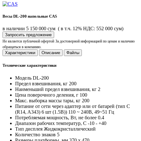
Весы DL-200 напольные CAS
в наличии
5 150 000 сум
( в т.ч. 12% НДС: 552 000 сум)
Запросить предложение
Не является публичной офертой
За достоверной информацией по ценам и наличию
обращаться в компанию.
Характеристики
Описание
Файлы
Технические характеристики
Модель
DL-200
Предел взвешивания, кг
200
Наименьший предел взвешивания, кг
2
Цена поверочного деления, г
100
Макс. выборка массы тары, кг
200
Питание
от сети через адаптер или от батарей (тип С
(R14, A343) 6 шт (1.5В)) 110 ~ 240В, 49~51 Гц
Потребляемая мощность, Вт, не более
0.4
Диапазон рабочих температур, С
-10 - +40
Тип дисплея
Жидкокристаллический
Количество знаков
5
Размеры платформы, мм
370 x 470