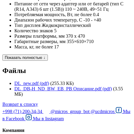
Питание
от сети через адаптер или от батарей (тип С
(R14, A343) 6 шт (1.5В)) 110 ~ 240В, 49~51 Гц
Потребляемая мощность, Вт, не более
0.4
Диапазон рабочих температур, С
-10 - +40
Тип дисплея
Жидкокристаллический
Количество знаков
5
Размеры платформы, мм
370 x 470
Габаритные размеры, мм
355×610×710
Масса, кг, не более
17
Показать полностью ↓
Файлы
DL_new.pdf (pdf)
(255.33 КБ)
DL_DB-H_ND_BW_EB_PB Описание.pdf (pdf)
(3.55
МБ)
Возврат к списку
+998 (71) 200-34-34
@micros_group_bot
@ucdmicros
Мы
в
Facebook
Мы в
Instagram
Компания