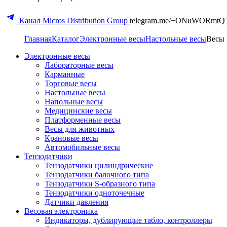
Канал Micros Distribution Group
telegram.me/+ONuWORmtQ
Главная
Каталог
Электронные весы
Настольные весы
Весы 
Электронные весы
Лабораторные весы
Карманные
Торговые весы
Настольные весы
Напольные весы
Медицинские весы
Платформенные весы
Весы для животных
Крановые весы
Автомобильные весы
Тензодатчики
Тензодатчики цилиндрические
Тензодатчики балочного типа
Тензодатчики S-образного типа
Тензодатчики одноточечные
Датчики давления
Весовая электроника
Индикаторы, дублирующие табло, контроллеры