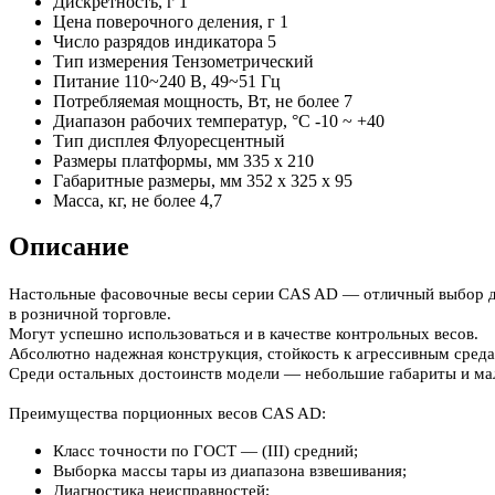
Дискретность, г
1
Цена поверочного деления, г
1
Число разрядов индикатора
5
Тип измерения
Тензометрический
Питание
110~240 В, 49~51 Гц
Потребляемая мощность, Вт, не более
7
Диапазон рабочих температур, °C
-10 ~ +40
Тип дисплея
Флуоресцентный
Размеры платформы, мм
335 x 210
Габаритные размеры, мм
352 x 325 x 95
Масса, кг, не более
4,7
Описание
Настольные фасовочные весы серии CAS AD — отличный выбор дл
в розничной торговле.
Могут успешно использоваться и в качестве контрольных весов.
Абсолютно надежная конструкция, стойкость к агрессивным среда
Среди остальных достоинств модели — небольшие габариты и малы
Преимущества порционных весов CAS AD:
Класс точности по ГОСТ — (III) средний;
Выборка массы тары из диапазона взвешивания;
Диагностика неисправностей;