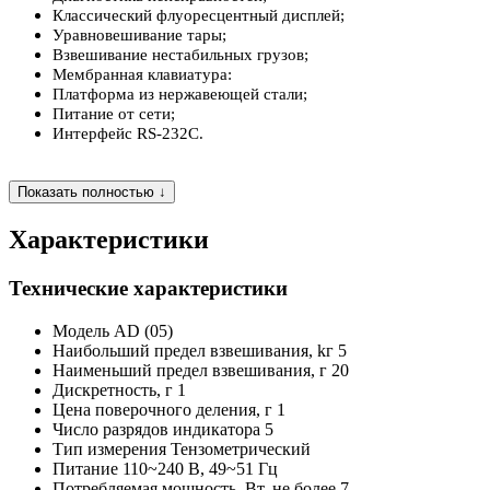
Классический флуоресцентный дисплей;
Уравновешивание тары;
Взвешивание нестабильных грузов;
Мембранная клавиатура:
Платформа из нержавеющей стали;
Питание от сети;
Интерфейс RS-232С.
Показать полностью ↓
Характеристики
Технические характеристики
Модель
AD (05)
Наибольший предел взвешивания, kг
5
Наименьший предел взвешивания, г
20
Дискретность, г
1
Цена поверочного деления, г
1
Число разрядов индикатора
5
Тип измерения
Тензометрический
Питание
110~240 В, 49~51 Гц
Потребляемая мощность, Вт, не более
7