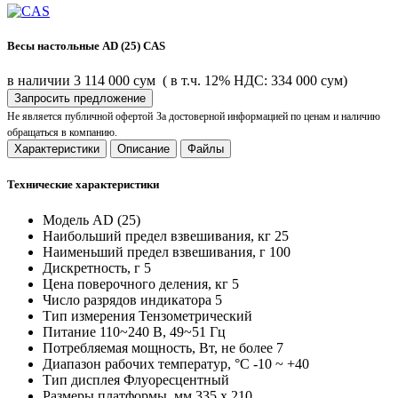
Весы настольные AD (25) CAS
в наличии
3 114 000 сум
( в т.ч. 12% НДС: 334 000 сум)
Запросить предложение
Не является публичной офертой
За достоверной информацией по ценам и наличию
обращаться в компанию.
Характеристики
Описание
Файлы
Технические характеристики
Модель
AD (25)
Наибольший предел взвешивания, кг
25
Наименьший предел взвешивания, г
100
Дискретность, г
5
Цена поверочного деления, кг
5
Число разрядов индикатора
5
Тип измерения
Тензометрический
Питание
110~240 В, 49~51 Гц
Потребляемая мощность, Вт, не более
7
Диапазон рабочих температур, °C
-10 ~ +40
Тип дисплея
Флуоресцентный
Размеры платформы, мм
335 x 210