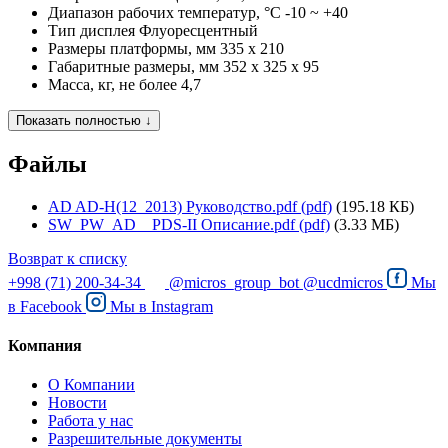
Диапазон рабочих температур, °C
-10 ~ +40
Тип дисплея
Флуоресцентный
Размеры платформы, мм
335 x 210
Габаритные размеры, мм
352 x 325 x 95
Масса, кг, не более
4,7
Показать полностью ↓
Файлы
AD AD-H(12_2013) Руководство.pdf (pdf)
(195.18 КБ)
SW_PW_AD__PDS-II Описание.pdf (pdf)
(3.33 МБ)
Возврат к списку
+998 (71) 200-34-34
@micros_group_bot
@ucdmicros
Мы
в
Facebook
Мы в
Instagram
Компания
О Компании
Новости
Работа у нас
Разрешительные документы