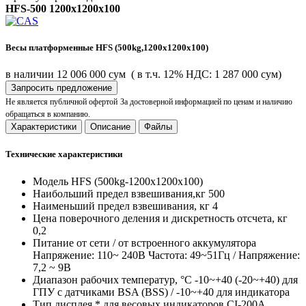
HFS-500 1200x1200x100
Весы платформенные HFS (500kg,1200x1200x100)
в наличии
12 006 000 сум
( в т.ч. 12% НДС: 1 287 000 сум)
Запросить предложение
Не является публичной офертой
За достоверной информацией по ценам и наличию
обращаться в компанию.
Характеристики
Описание
Файлы
Технические характеристики
Модель
HFS (500kg-1200x1200x100)
Наибольший предел взвешивания,кг
500
Наименьший предел взвешивания, кг
4
Цена поверочного деления и дискретность отсчета, кг
0,2
Питание
от сети / от встроенного аккумулятора
Напряжение: 110~ 240В Частота: 49~51Гц / Напряжение:
7,2 ~ 9В
Диапазон рабочих температур, °C
-10~+40 (-20~+40) для
ГПУ с датчиками BSA (BSS) / -10~+40 для индикатора
Тип дисплея
* для весовых индикаторов CI-200A