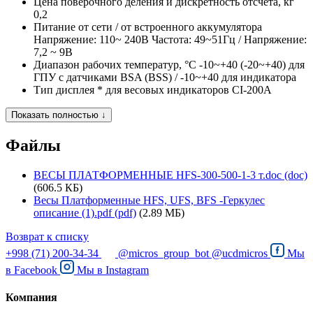
Цена поверочного деления и дискретность отсчета, кг
0,2
Питание
от сети / от встроенного аккумулятора
Напряжение: 110~ 240В Частота: 49~51Гц / Напряжение:
7,2 ~ 9В
Диапазон рабочих температур, °C
-10~+40 (-20~+40) для
ГПУ с датчиками BSA (BSS) / -10~+40 для индикатора
Тип дисплея
* для весовых индикаторов CI-200A
Показать полностью ↓
Файлы
ВЕСЫ ПЛАТФОРМЕННЫЕ HFS-300-500-1-3 т.doc (doc)
(606.5 КБ)
Весы Платформенные HFS, UFS, BFS -Геркулес
описание (1).pdf (pdf)
(2.89 МБ)
Возврат к списку
+998 (71) 200-34-34
@micros_group_bot
@ucdmicros
Мы
в
Facebook
Мы в
Instagram
Компания