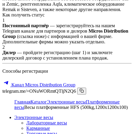
и Zemic, рентгенпленка Aqfa, климатическое оборудование
Remak и Sisteven, а также некоторые другие направления.
Как получить статус
1
Постоянный партнёр
— зарегистрируйтесь на нашем
Telegram канале для партнеров и дилеров
Micros Distribution
Group
(ссылка ниже) с информацией о вашей фирме.
Дополнительные фирмы можно указать отдельно.
2
Дилер
— пройдите регистрацию (шаг 1) и заключите
дилерский договор с установлением плана продаж.
Способы регистрации
Канал Micros Distribution Group
telegram.me/+ONuWORmtQTljN2Q6
Главная
Каталог
Электронные весы
Платформенные
весы
Весы платформенные HFS (500kg,1200x1200x100)
Электронные весы
Лабораторные весы
Карманные
Торговые весы