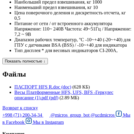
Наибольший предел взвешивания, кг
1000
Наименьший предел взвешивания, кг
10
Цена поверочного деления и дискретность отсчета, кг
0,5
Питание
от сети / от встроенного аккумулятора
Напряжение: 110~ 240В Частота: 49~51Гц / Напряжение:
7,2 ~ 9В
Диапазон рабочих температур, °C
-10~+40 (-20~+40) для
ГПУ с датчиками BSA (BSS) / -10~+40 для индикатора
Тип дисплея
* для весовых индикаторов CI-200A,
Показать полностью ↓
Файлы
ПАСПОРТ HFS R.doc (doc)
(628 КБ)
Весы Платформенные HFS, UFS, BFS -Геркулес
описание (1).pdf (pdf)
(2.89 МБ)
Возврат к списку
+998 (71) 200-34-34
@micros_group_bot
@ucdmicros
Мы
в
Facebook
Мы в
Instagram
Компания