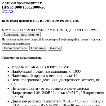
Артикул производителя:
HFS R-1000 1000x1000x90
Весы платформенные HFS-R-1000 (1000x1000x90) CAS
в наличии
14 919 000 сум
( в т.ч. 12% НДС: 1 599 000 сум)
Запросить предложение
Не является публичной офертой
За достоверной информацией по ценам и наличию
обращаться в компанию.
Характеристики
Описание
Файлы
Технические характеристики
Модель
HFS-R-1000 (1000x1000x90
Наибольший предел взвешивания, кг
1000
Наименьший предел взвешивания, кг
10
Цена поверочного деления и дискретность отсчета, кг
0,5
Питание
от сети / от встроенного аккумулятора
Напряжение: 110~ 240В Частота: 49~51Гц / Напряжение:
7,2 ~ 9В
Диапазон рабочих температур, °C
-10~+40 (-20~+40) для
ГПУ с датчиками BSA (BSS) / -10~+40 для индикатора