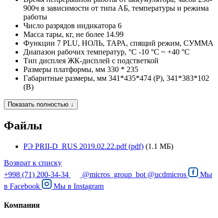
900ч в зависимости от типа АБ, температуры и режима
работы
Число разрядов индикатора
6
Масса тары, кг, не более
14.99
Функции
7 PLU, НОЛЬ, ТАРА, спящий режим, СУММА
Диапазон рабочих температур, °C
-10 °C ~ +40 °C
Тип дисплея
ЖК-дисплей с подстветкой
Размеры платформы, мм
330 * 235
Габаритные размеры, мм
341*435*474 (Р), 341*383*102
(В)
Показать полностью ↓
Файлы
РЭ PRII-D_RUS 2019.02.22.pdf (pdf)
(1.1 МБ)
Возврат к списку
+998 (71) 200-34-34
@micros_group_bot
@ucdmicros
Мы
в
Facebook
Мы в
Instagram
Компания