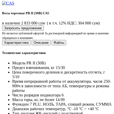
Весы торговые PR II (30B) CAS
в наличии
2 833 000 сум
( в т.ч. 12% НДС: 304 000 сум)
Запросить предложение
Не является публичной офертой
За достоверной информацией по ценам и наличию
обращаться в компанию.
Характеристики
Описание
Файлы
Технические характеристики
Модель
PR II (30B)
Предел взвешивания, кг
15/30
Цена поверочного деления и дискретность отсчета, г
5/10
Время непрерывной работы от аккумулятора, часов
250-
900ч в зависимости от типа АБ, температуры и режима
работы
Число разрядов индикатора
6
Масса тары, кг, не более
14.99
Функции
7 PLU, НОЛЬ, ТАРА, спящий режим, СУММА
Диапазон рабочих температур, °C
-10 °C ~ +40 °C
Тип дисплея
ЖК-дисплей с подстветкой