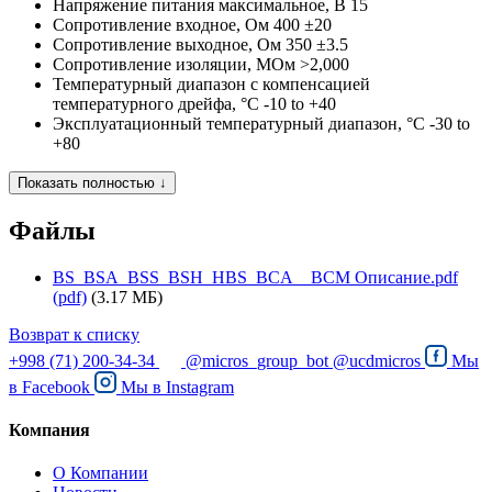
Напряжение питания максимальное, В
15
Сопротивление входное, Ом
400 ±20
Сопротивление выходное, Ом
350 ±3.5
Сопротивление изоляции, МОм
>2,000
Температурный диапазон с компенсацией
температурного дрейфа, °C
-10 to +40
Эксплуатационный температурный диапазон, °C
-30 to
+80
Показать полностью ↓
Файлы
BS_BSA_BSS_BSH_HBS_BCA__BCM Описание.pdf
(pdf)
(3.17 МБ)
Возврат к списку
+998 (71) 200-34-34
@micros_group_bot
@ucdmicros
Мы
в
Facebook
Мы в
Instagram
Компания
О Компании