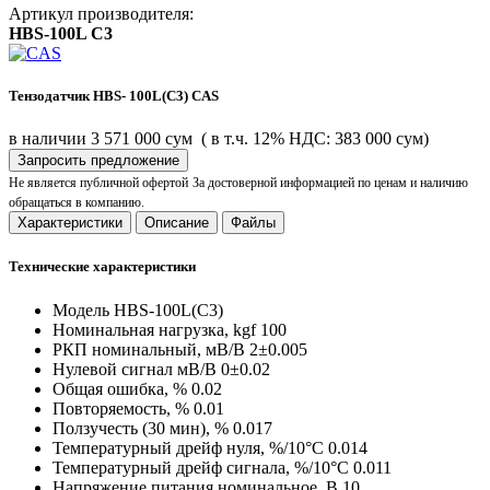
Артикул производителя:
HBS-100L C3
Тензодатчик HBS- 100L(C3) CAS
в наличии
3 571 000 сум
( в т.ч. 12% НДС: 383 000 сум)
Запросить предложение
Не является публичной офертой
За достоверной информацией по ценам и наличию
обращаться в компанию.
Характеристики
Описание
Файлы
Технические характеристики
Модель
HBS-100L(C3)
Номинальная нагрузка, kgf
100
РКП номинальный, мВ/В
2±0.005
Нулевой сигнал мВ/В
0±0.02
Общая ошибка, %
0.02
Повторяемость, %
0.01
Ползучесть (30 мин), %
0.017
Температурный дрейф нуля, %/10°C
0.014
Температурный дрейф сигнала, %/10°C
0.011
Напряжение питания номинальное, В
10