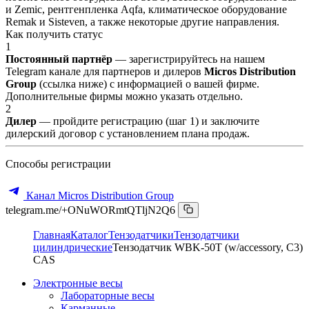
и Zemic, рентгенпленка Aqfa, климатическое оборудование
Remak и Sisteven, а также некоторые другие направления.
Как получить статус
1
Постоянный партнёр
— зарегистрируйтесь на нашем
Telegram канале для партнеров и дилеров
Micros Distribution
Group
(ссылка ниже) с информацией о вашей фирме.
Дополнительные фирмы можно указать отдельно.
2
Дилер
— пройдите регистрацию (шаг 1) и заключите
дилерский договор с установлением плана продаж.
Способы регистрации
Канал Micros Distribution Group
telegram.me/+ONuWORmtQTljN2Q6
Главная
Каталог
Тензодатчики
Тензодатчики
цилиндрические
Тензодатчик WBK-50T (w/accessory, C3)
CAS
Электронные весы
Лабораторные весы
Карманные