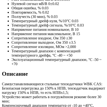
Нулевой сигнал мВ/В
0±0.02
Общая ошибка, %
0.03
Повторяемость, %
0.02
Ползучесть (30 мин), %
0.03
Температурный дрейф нуля, %/10°C
0.03
Температурный дрейф сигнала, %/10°C
0.03
Напряжение питания номинальное, В
10
Напряжение питания максимальное, В
15
Сопротивление входное, Ом
350 ±30
Сопротивление выходное, Ом
350 ±3.5
Сопротивление изоляции, МОм
>2,000
Температурный диапазон с компенсацией
температурного дрейфа, °C
-40 ~ +50
Эксплуатационный температурный диапазон, °C
-50 ~
+70
Описание
Самоустанавливающиеся стальные тензодатчики WBK CAS:
Безопасная перегрузка до 150% к НПВ, тензодатчик выдержит
нагрузку 150% к НПВ, то есть НПВх1,5;
Устройство может работать в погружённом режиме более 30
мин;
Компенсируемый диапазон температур от -10 до +40°C,