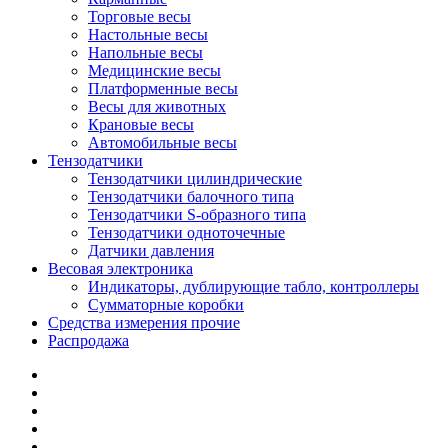
Торговые весы
Настольные весы
Напольные весы
Медицинские весы
Платформенные весы
Весы для животных
Крановые весы
Автомобильные весы
Тензодатчики
Тензодатчики цилиндрические
Тензодатчики балочного типа
Тензодатчики S-образного типа
Тензодатчики одноточечные
Датчики давления
Весовая электроника
Индикаторы, дублирующие табло, контроллеры
Сумматорные коробки
Средства измерения прочие
Распродажа