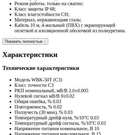
Режим работы, только на сжатие;
Класс защиты IP 68;
Класс влагостойкости CH;
Материал, нержавеющаяя сталь;
Кабель 10 м, 4-жильный (ПВХ) с экранирующей
оплеткой и изоляционной оболочкой из полиуретана.
Показать полностью ↓
Характеристики
Технические характеристики
Модель
WBK-50T (C3)
Класс точности
C3
РКП номинальный, мВ/В
2.0±0.005
Нулевой сигнал мВ/В
0±0.02
Общая ошибка, %
0.03
Повторяемость, %
0.02
Ползучесть (30 мин), %
0.03
Температурный дрейф нуля, %/10°C
0.03
Температурный дрейф сигнала, %/10°C
0.03
Напряжение питания номинальное, В
10
Напряжение питания максимальное, В
15