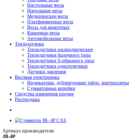
Настольные весы
Напольные весы
Медицинские весы
Платформенные весы
Весы для животных
Крановые весы
Автомобильные весы
Тензодатчики
Тензодатчики цилиндрические
Тензодатчики балочного типа
Тензодатчики S-образного типа
Тензодатчики одноточечные
Датчики давления
Весовая электроника
Индикаторы, дублирующие табло, контроллеры
Сумматорные коробки
Средства измерения прочие
Распродажа
Артикул производителя:
JB-4P