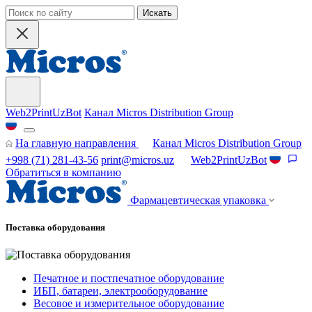
Искать
Web2PrintUzBot
Канал Micros Distribution Group
На главную направления
Канал Micros Distribution Group
+998 (71) 281-43-56
print@micros.uz
Web2PrintUzBot
Обратиться в компанию
Фармацевтическая упаковка
Поставка оборудования
Печатное и постпечатное оборудование
ИБП, батареи, электрооборудование
Весовое и измерительное оборудование