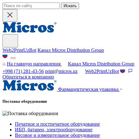
Искать
Web2PrintUzBot
Канал Micros Distribution Group
На главную направления
Канал Micros Distribution Group
+998 (71) 281-43-56
print@micros.uz
Web2PrintUzBot
Обратиться в компанию
Фармацевтическая упаковка
Поставка оборудования
Печатное и постпечатное оборудование
ИБП, батареи, электрооборудование
Весовое и измерительное оборудование