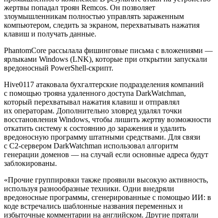
жертвы попадал троян Remcos. Он позволяет
злоумышленникам полностью управлять зараженным
компьютером, следить за экраном, перехватывать нажатия
клавиш и получать данные.
PhantomCore рассылала фишинговые письма с вложениями —
ярлыками Windows (LNK), которые при открытии запускали
вредоносный PowerShell-скрипт.
Hive0117 атаковала бухгалтерские подразделения компаний
с помощью трояна удаленного доступа DarkWatchman,
который перехватывал нажатия клавиш и отправлял
их операторам. Дополнительно зловред удалял точки
восстановления Windows, чтобы лишить жертву возможности
откатить систему к состоянию до заражения и удалить
вредоносную программу штатными средствами. Для связи
с C2-сервером DarkWatchman использовал алгоритм
генерации доменов — на случай если основные адреса будут
заблокированы.
«Прочие группировки также проявили высокую активность,
используя разнообразные техники. Одни внедряли
вредоносные программы, сгенерированные с помощью ИИ: в
коде встречались шаблонные названия переменных и
избыточные комментарии на английском. Другие прятали