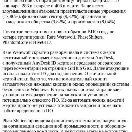
рост числа новых образцов к концу первого квартала: 117
в январе, 283 в феврале и 408 в марте. Чаще всего
злоумышленники атаковали правительственные учреждения
(17,86%), финансовый сектор (9,82%), организации
гражданского общества (9,82%) и производство (8,04%).
Почти три четверти всех новых образцов ВПО создали
четыре группировки: Rare Werewolf, PhaseShifters,
PhantomCore и Hive0117.
Rare Werewolf скрытно разворачивала в системах жертв
легитимный инструмент удаленного доступа AnyDesk,
а полученный AnyDesk ID жертвы передавала операторам
через комментарии на странице GitHub Gist. Далее атакующие
использовали этот ID для подключения. Отличительной
чертой атаки было то, что вспомогательный скрипт
автоматически нажимал кнопки в окнах оповещений системы
безопасности Windows. В этих окнах система запрашивает
у пользователя разрешение на запуск или установку
потенциально опасного ПО. Из-за автоматических нажатий
жертва просто не успевала отклонить запросы и помешать
работе вредоносного ПО.
PhaseShifters проводила фишинговую кампанию, нацеленную
на организации авиационной промышленности и оборонно-
промышленного комплекса. В результате атаки на устройство