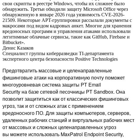
свои скрипты в реестре Windows, чтобы их сложнее было
обнаружить. Третьи обходили защиту Microsoft Office через
обнаруженную в январе 2026 года уязвимость CVE-2026-
21509. Некоторые APT-группировки рассылали документы с
макросами под видом кадровых анкет. Многие для хранения
вредоносных программ и управления атаками использовали
легитимные облачные сервисы, такие как GitHub, Firebase и
Bitbucket».
Денис Казаков
Специалист группы киберразведки TI-департамента
экспертного центра безопасности Positive Technologies
Предотвратить массовые и целенаправленные
фишинговые атаки на корпоративную почту поможет
многоуровневая система защиты PT Email
Security на базе сетевой песочницы PT Sandbox. Она
позволит защититься как от классических фишинговых
угроз, так и от сложных атак с применением
вредоносного ПО. Для защиты компьютеров, серверов,
удаленных рабочих станций и виртуальных рабочих мест
от массовых и сложных целенаправленных угроз
вы можете использовать MaxPatrol Endpoint Security,