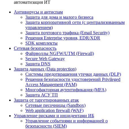
автоматизация ИТ
Антивирусы и антиспам
Защита для дома и малого бизнеса
Защита корпоративной сети (с централизованным
управлением)
Защита почтового трафика (Email Security)
Решения Enterprise уровня, EDR/XDR
SDK комплекты
Сетевая безопасность
Файрволлы NGFW/UTM (Firewall)
Secure Web Gateway
Защита DNS
Защита данных (Data protection)
Системы предотвращения утечки данных (DLP)
Решения безопасности удостоверений Privileged
Access Management (PAM)
Многофакторная аутентификация (MFA)
Защита АСУ ТП
Защита от таргетированных атак
Сетевые песочницы (Sandbox)
Web application firewall (WAF)
Управление рисками и инцидентами ИБ
Управление событиями и информацией о
безопасности (SIEM)