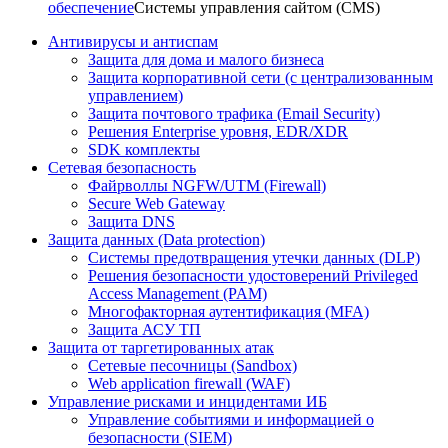
обеспечение
Системы управления сайтом (CMS)
Антивирусы и антиспам
Защита для дома и малого бизнеса
Защита корпоративной сети (с централизованным
управлением)
Защита почтового трафика (Email Security)
Решения Enterprise уровня, EDR/XDR
SDK комплекты
Сетевая безопасность
Файрволлы NGFW/UTM (Firewall)
Secure Web Gateway
Защита DNS
Защита данных (Data protection)
Системы предотвращения утечки данных (DLP)
Решения безопасности удостоверений Privileged
Access Management (PAM)
Многофакторная аутентификация (MFA)
Защита АСУ ТП
Защита от таргетированных атак
Сетевые песочницы (Sandbox)
Web application firewall (WAF)
Управление рисками и инцидентами ИБ
Управление событиями и информацией о
безопасности (SIEM)