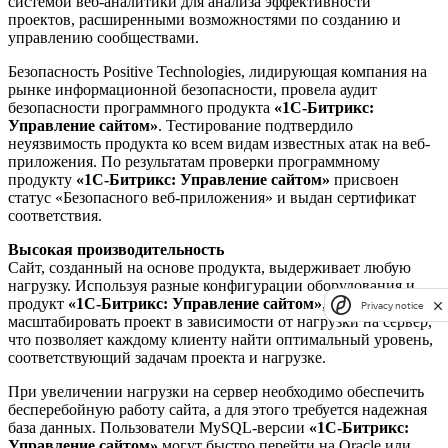
системой веб-аналитики для анализа эффективности
проектов, расширенными возможностями по созданию и
управлению сообществами.
Безопасность Positive Technologies, лидирующая компания на
рынке информационной безопасности, провела аудит
безопасности программного продукта
«1С-Битрикс:
Управление сайтом»
. Тестирование подтвердило
неуязвимость продукта ко всем видам известных атак на веб-
приложения. По результатам проверки программному
продукту
«1С-Битрикс: Управление сайтом»
присвоен
статус «Безопасного веб-приложения» и выдан сертификат
соответствия.
Высокая производительность
Сайт, созданный на основе продукта, выдерживает любую
нагрузку. Используя разные конфигурации оборудования и
продукт
«1С-Битрикс: Управление сайтом»
, можно
Privacy notice
масштабировать проект в зависимости от нагрузки на сервер,
что позволяет каждому клиенту найти оптимальный уровень,
соответствующий задачам проекта и нагрузке.
При увеличении нагрузки на сервер необходимо обеспечить
бесперебойную работу сайта, а для этого требуется надежная
база данных. Пользователи MySQL-версии
«1С-Битрикс:
Управление сайтом»
могут быстро перейти на Oracle или