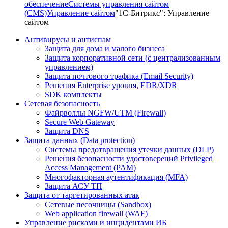
обеспечение
Системы управления сайтом
(CMS)
Управление сайтом
"1С-Битрикс": Управление
сайтом
Антивирусы и антиспам
Защита для дома и малого бизнеса
Защита корпоративной сети (с централизованным
управлением)
Защита почтового трафика (Email Security)
Решения Enterprise уровня, EDR/XDR
SDK комплекты
Сетевая безопасность
Файрволлы NGFW/UTM (Firewall)
Secure Web Gateway
Защита DNS
Защита данных (Data protection)
Системы предотвращения утечки данных (DLP)
Решения безопасности удостоверений Privileged
Access Management (PAM)
Многофакторная аутентификация (MFA)
Защита АСУ ТП
Защита от таргетированных атак
Сетевые песочницы (Sandbox)
Web application firewall (WAF)
Управление рисками и инцидентами ИБ