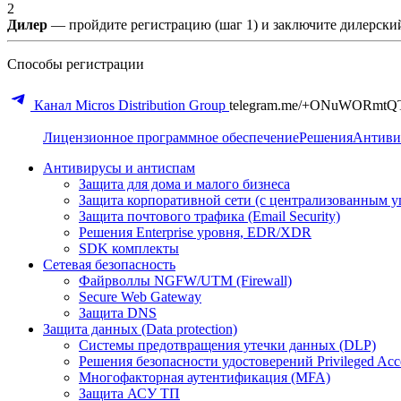
2
Дилер
— пройдите регистрацию (шаг 1) и заключите дилерский
Способы регистрации
Канал Micros Distribution Group
telegram.me/+ONuWORmtQ
Лицензионное программное обеспечение
Решения
Антиви
Антивирусы и антиспам
Защита для дома и малого бизнеса
Защита корпоративной сети (с централизованным у
Защита почтового трафика (Email Security)
Решения Enterprise уровня, EDR/XDR
SDK комплекты
Сетевая безопасность
Файрволлы NGFW/UTM (Firewall)
Secure Web Gateway
Защита DNS
Защита данных (Data protection)
Системы предотвращения утечки данных (DLP)
Решения безопасности удостоверений Privileged Ac
Многофакторная аутентификация (MFA)
Защита АСУ ТП