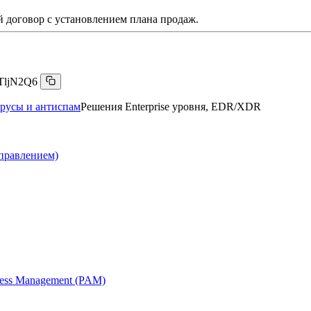
 договор с установлением плана продаж.
TljN2Q6
русы и антиспам
Решения Enterprise уровня, EDR/XDR
правлением)
cess Management (PAM)