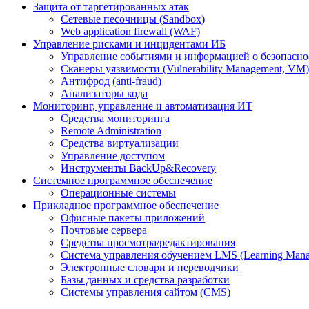
Защита от таргетированных атак
Сетевые песочницы (Sandbox)
Web application firewall (WAF)
Управление рисками и инцидентами ИБ
Управление событиями и информацией о безопасно
Сканеры уязвимости (Vulnerability Management, VM)
Антифрод (anti-fraud)
Анализаторы кода
Мониторинг, управление и автоматизация ИТ
Средства мониторинга
Remote Administration
Средства виртуализации
Управление доступом
Инструменты BackUp&Recovery
Системное программное обеспечение
Операционные системы
Прикладное программное обеспечение
Офисные пакеты приложений
Почтовые сервера
Средства просмотра/редактирования
Система управления обучением LMS (Learning Mana
Электронные словари и переводчики
Базы данных и средства разработки
Системы управления сайтом (CMS)