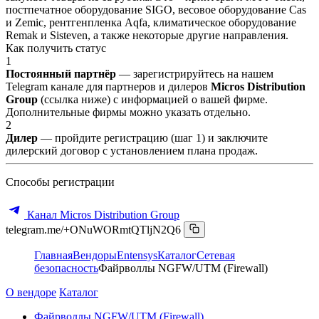
постпечатное оборудование SIGO, весовое оборудование Cas
и Zemic, рентгенпленка Aqfa, климатическое оборудование
Remak и Sisteven, а также некоторые другие направления.
Как получить статус
1
Постоянный партнёр
— зарегистрируйтесь на нашем
Telegram канале для партнеров и дилеров
Micros Distribution
Group
(ссылка ниже) с информацией о вашей фирме.
Дополнительные фирмы можно указать отдельно.
2
Дилер
— пройдите регистрацию (шаг 1) и заключите
дилерский договор с установлением плана продаж.
Способы регистрации
Канал Micros Distribution Group
telegram.me/+ONuWORmtQTljN2Q6
Главная
Вендоры
Entensys
Каталог
Сетевая
безопасность
Файрволлы NGFW/UTM (Firewall)
О вендоре
Каталог
Файрволлы NGFW/UTM (Firewall)