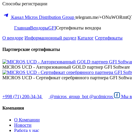
Способы регистрации
Канал Micros Distribution Group
telegram.me/+ONuWORmtQ
Главная
Вендоры
GFI
Сертификаты вендора
О вендоре
Информационный раздел
Каталог
Сертификаты
Партнерские сертификаты
MICROS UCD - Авторизованный GOLD партнер GFI Software
MICROS UCD - Сертификат серебрянного партнера GFI Softwa
+998 (71) 200-34-34
@micros_group_bot
@ucdmicros
Мы 
Компания
О Компании
Новости
Работа у нас