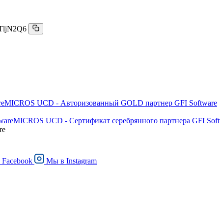
TljN2Q6
MICROS UCD - Авторизованный GOLD партнер GFI Software
MICROS UCD - Сертификат серебрянного партнера GFI Soft
re
в
Facebook
Мы в
Instagram