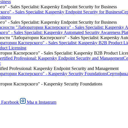
siness
 Sales Specialist: Kaspersky Endpoint Security for Business
Се
siness
 Sales Specialist: Kaspersky Endpoint Security for Business
 - Sales Specialist: Kaspersky Automated Security Awareness Pla
и "Лаборатории Касперского" - Sales Specialist: Kaspersky Autom
duct Licensing
ии Касперского" - Sales Specialist: Kaspersky B2B Product Lice
Се
t
ed Professional: Kaspersky Endpoint Security and Management
Сертифика
рии Касперского" - Kaspersky Security Foundations
в
Facebook
Мы в
Instagram