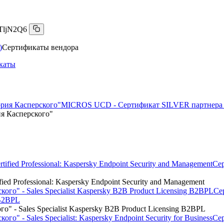
TljN2Q6
)
Сертификаты вендора
каты
MICROS UCD - Сертификат SILVER партнера 
я Касперского"
Сер
ed Professional: Kaspersky Endpoint Security and Management
Се
 B2BPL
 - Sales Specialist Kaspersky B2B Product Licensing B2BPL
Се