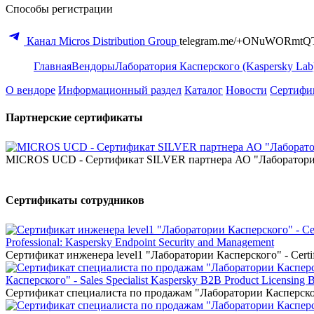
Способы регистрации
Канал Micros Distribution Group
telegram.me/+ONuWORmtQ
Главная
Вендоры
Лаборатория Касперского (Kaspersky Lab
О вендоре
Информационный раздел
Каталог
Новости
Сертифи
Партнерские сертификаты
MICROS UCD - Сертификат SILVER партнера АО "Лаборатори
Сертификаты сотрудников
Professional: Kaspersky Endpoint Security and Management
Сертификат инженера level1 "Лаборатории Касперского" - Certifi
Касперского" - Sales Specialist Kaspersky B2B Product Licensing
Сертификат специалиста по продажам "Лаборатории Касперского"