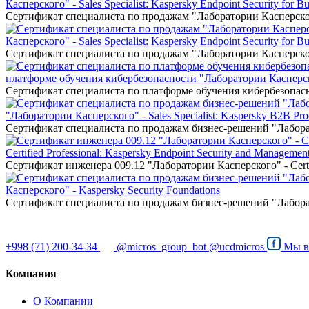
Касперского" - Sales Specialist: Kaspersky Endpoint Security for Bu
Сертификат специалиста по продажам "Лаборатории Касперского" -
Касперского" - Sales Specialist: Kaspersky Endpoint Security for Bu
Сертификат специалиста по продажам "Лаборатории Касперского" -
платформе обучения кибербезопасности "Лаборатории Касперского"
Сертификат специалиста по платформе обучения кибербезопасност
"Лаборатории Касперского" - Sales Specialist: Kaspersky B2B Pro
Сертификат специалиста по продажам бизнес-решений "Лаборатор
Certified Professional: Kaspersky Endpoint Security and Managemen
Сертификат инженера 009.12 "Лаборатории Касперского" - Certifi
Касперского" - Kaspersky Security Foundations
Сертификат специалиста по продажам бизнес-решений "Лаборато
+998 (71) 200-34-34
@micros_group_bot
@ucdmicros
Мы 
Компания
О Компании