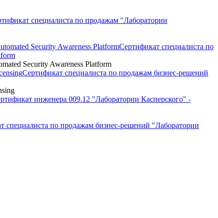
ртификат специалиста по продажам "Лаборатории
Сертификат специалиста по
tform
ated Security Awareness Platform
Сертификат специалиста по продажам бизнес-решений
nsing
ртификат инженера 009.12 "Лаборатории Касперского" -
т специалиста по продажам бизнес-решений "Лаборатории