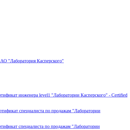
АО "Лаборатория Касперского"
тификат инженера level1 "Лаборатории Касперского" - Certified
ртификат специалиста по продажам "Лаборатории
ртификат специалиста по продажам "Лаборатории