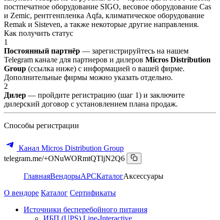
постпечатное оборудование SIGO, весовое оборудование Cas
и Zemic, рентгенпленка Aqfa, климатическое оборудование
Remak и Sisteven, а также некоторые другие направления.
Как получить статус
1
Постоянный партнёр
— зарегистрируйтесь на нашем
Telegram канале для партнеров и дилеров
Micros Distribution
Group
(ссылка ниже) с информацией о вашей фирме.
Дополнительные фирмы можно указать отдельно.
2
Дилер
— пройдите регистрацию (шаг 1) и заключите
дилерский договор с установлением плана продаж.
Способы регистрации
Канал Micros Distribution Group
telegram.me/+ONuWORmtQTljN2Q6
Главная
Вендоры
APC
Каталог
Аксессуары
О вендоре
Каталог
Сертификаты
Источники бесперебойного питания
ИБП (UPS) Line-Interactive