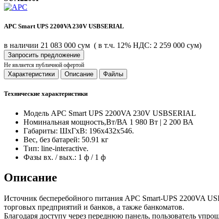
APC Smart UPS 2200VA 230V USBSERIAL
в наличии
21 083 000 сум
( в т.ч. 12% НДС: 2 259 000 сум)
Запросить предложение
Не является публичной офертой
Характеристики
Описание
Файлы
Технические характеристики
Модель
APC Smart UPS 2200VA 230V USBSERIAL
Номинальная мощность,Вт/ВА
1 980 Вт | 2 200 ВА
Габариты:
ШхГхВ: 196x432x546.
Вес, без батарей:
50.91 кг
Тип:
line-interactive.
Фазы вх. / вых.:
1 ф / 1 ф
Описание
Источник бесперебойного питания APC Smart-UPS 2200VA USB &
торговых предприятий и банков, а также банкоматов.
Благодаря доступу через переднюю панель, пользователь упро