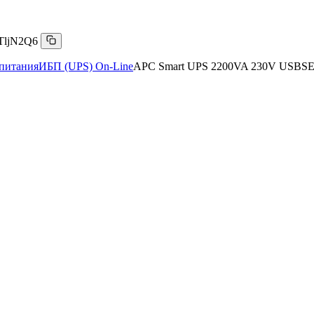
TljN2Q6
питания
ИБП (UPS) On-Line
APC Smart UPS 2200VA 230V USBS