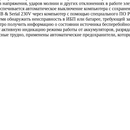
 напряжения, ударов молнии и других отклонениях в работе эле
беспечивается автоматическое выключение компьютера с сохране
 & Serial 230V через компьютер с помощью специального ПО P
мя обнаружить неисправность в ИБП или батарее, требующей зам
тро получить информацию о состоянии источника бесперебойно
ет активную индикацию режима работы от аккумуляторов, разряд
асные трудно, применены автоматические предохранители, котор