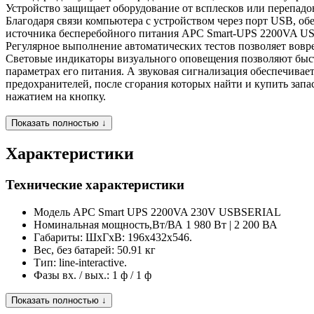
Устройство защищает оборудование от всплесков или перепадов
Благодаря связи компьютера с устройством через порт USB, о
источника бесперебойного питания APC Smart-UPS 2200VA USB
Регулярное выполнение автоматических тестов позволяет вовре
Световые индикаторы визуального оповещения позволяют быс
параметрах его питания. А звуковая сигнализация обеспечива
предохранителей, после сгорания которых найти и купить зап
нажатием на кнопку.
Показать полностью ↓
Характеристики
Технические характеристики
Модель
APC Smart UPS 2200VA 230V USBSERIAL
Номинальная мощность,Вт/ВА
1 980 Вт | 2 200 ВА
Габариты:
ШхГхВ: 196x432x546.
Вес, без батарей:
50.91 кг
Тип:
line-interactive.
Фазы вх. / вых.:
1 ф / 1 ф
Показать полностью ↓