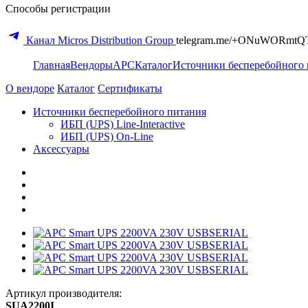
Способы регистрации
Канал Micros Distribution Group
telegram.me/+ONuWORmtQ
Главная
Вендоры
APC
Каталог
Источники бесперебойного 
О вендоре
Каталог
Сертификаты
Источники бесперебойного питания
ИБП (UPS) Line-Interactive
ИБП (UPS) On-Line
Аксессуары
Артикул производителя:
SUA2200I