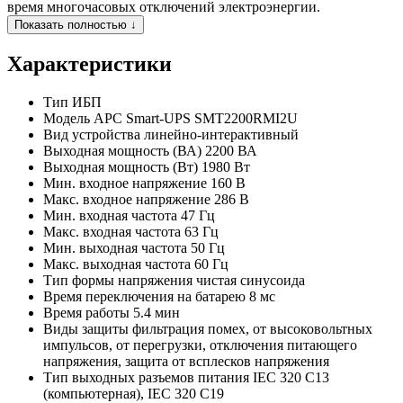
время многочасовых отключений электроэнергии.
Показать полностью ↓
Характеристики
Тип
ИБП
Модель
APC Smart-UPS SMT2200RMI2U
Вид устройства
линейно-интерактивный
Выходная мощность (ВА)
2200 ВА
Выходная мощность (Вт)
1980 Вт
Мин. входное напряжение
160 В
Макс. входное напряжение
286 В
Мин. входная частота
47 Гц
Макс. входная частота
63 Гц
Мин. выходная частота
50 Гц
Макс. выходная частота
60 Гц
Тип формы напряжения
чистая синусоида
Время переключения на батарею
8 мс
Время работы
5.4 мин
Виды защиты
фильтрация помех, от высоковольтных
импульсов, от перегрузки, отключения питающего
напряжения, защита от всплесков напряжения
Тип выходных разъемов питания
IEC 320 C13
(компьютерная), IEC 320 C19