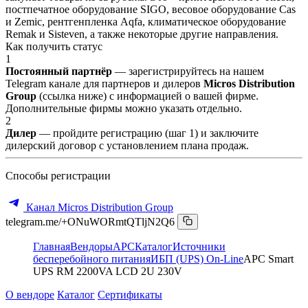
постпечатное оборудование SIGO, весовое оборудование Cas
и Zemic, рентгенпленка Aqfa, климатическое оборудование
Remak и Sisteven, а также некоторые другие направления.
Как получить статус
1
Постоянный партнёр
— зарегистрируйтесь на нашем
Telegram канале для партнеров и дилеров
Micros Distribution
Group
(ссылка ниже) с информацией о вашей фирме.
Дополнительные фирмы можно указать отдельно.
2
Дилер
— пройдите регистрацию (шаг 1) и заключите
дилерский договор с установлением плана продаж.
Способы регистрации
Канал Micros Distribution Group
telegram.me/+ONuWORmtQTljN2Q6
Главная
Вендоры
APC
Каталог
Источники
бесперебойного питания
ИБП (UPS) On-Line
APC Smart
UPS RM 2200VA LCD 2U 230V
О вендоре
Каталог
Сертификаты