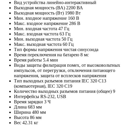
Вид устройства
линейно-интерактивный
Выходная мощность (ВА)
2200 ВА
Выходная мощность (Вт)
1980 Вт
Мин. входное напряжение
160 В
Макс. входное напряжение
286 В
Мин. входная частота
47 Гц
Макс. входная частота
63 Гц
Мин. выходная частота
50 Гц
Макс. выходная частота
60 Гц
Тип формы напряжения
чистая синусоида
Время переключения на батарею
8 мс
Время работы
5.4 мин
Виды защиты
фильтрация помех, от высоковольтных
импульсов, от перегрузки, отключения питающего
напряжения, защита от всплесков напряжения
Тип выходных разъемов питания
IEC 320 C13
(компьютерная), IEC 320 C19
Количество выходных разъемов питания (общее)
9
Интерфейсы
RS-232, USB
Время зарядки
3 Ч
Длина
683 мм
Ширина
480 мм
Высота
86 мм
Вес
42.31 кг