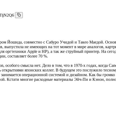
TljN2Q6
Гором Йошида, совместно с Сабуро Учидой и Такео Маедой. Осн
дов, выпустила не имеющих на тот момент в мире аналогов, кар
я оргтехники Apple и HP), а так же струйный принтер. На сего
и, составляет более 70 %.
 особого смысла нет. Дело в том, что в 1970-х годах, когда Ca
ь открытиями японских коллег. В будущем это послужило тесном
P занимается операционной системой и дизайном. Как бы громко
ной. Кстати многие расходные материалы Эйч-Пи и Кэнон, полн