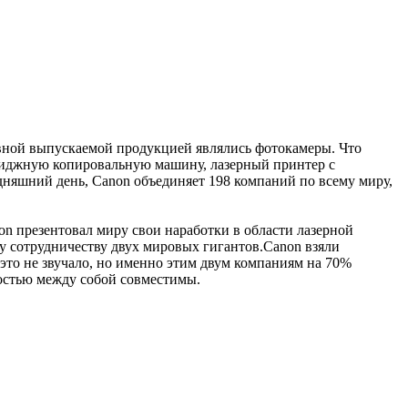
овной выпускаемой продукцией являлись фотокамеры. Что
триджную копировальную машину, лазерный принтер с
дняшний день, Canon объединяет 198 компаний по всему миру,
non презентовал миру свои наработки в области лазерной
у сотрудничеству двух мировых гигантов.Canon взяли
 это не звучало, но именно этим двум компаниям на 70%
остью между собой совместимы.