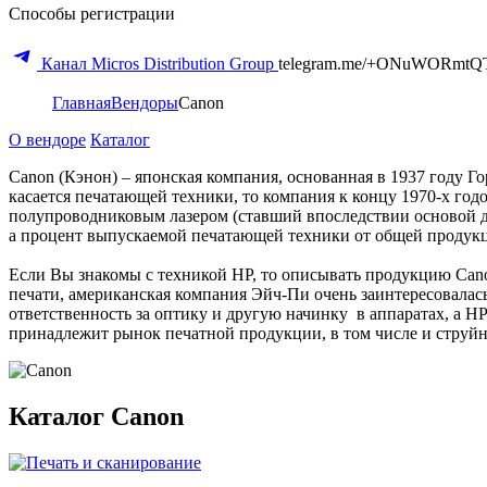
Способы регистрации
Канал Micros Distribution Group
telegram.me/+ONuWORmtQ
Главная
Вендоры
Canon
О вендоре
Каталог
Canon (Кэнон) – японская компания, основанная в 1937 году 
касается печатающей техники, то компания к концу 1970-х го
полупроводниковым лазером (ставший впоследствии основой дл
а процент выпускаемой печатающей техники от общей продукци
Если Вы знакомы с техникой HP, то описывать продукцию Canon,
печати, американская компания Эйч-Пи очень заинтересовалас
ответственность за оптику и другую начинку в аппаратах, а H
принадлежит рынок печатной продукции, в том числе и струй
Каталог Canon