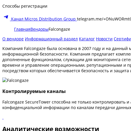
Способы регистрации
Канал Micros Distribution Group
telegram.me/+ONuWORmt
Главная
Вендоры
Falcongaze
О вендоре
Информационный раздел
Каталог
Новости
Сертиф
Компания Falcongaze была основана в 2007 году и на данны
информационной безопасности. Компания предлагает компле
дополненные функционалом, служащим для мониторинга сетев
времени и управление операционными, репутационными и пра
посредством которых обеспечивается безопасность и защита
Контролируемые каналы
Falcongaze SecureTower способна не только контролировать
конфиденциальной информации по каналам передачи данных,
Аналитические возможности