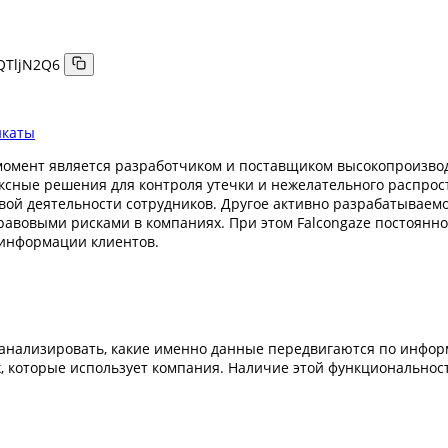
QTljN2Q6
икаты
й момент является разработчиком и поставщиком высокопроизв
ксные решения для контроля утечки и нежелательного распр
ой деятельности сотрудников. Другое активно разрабатываем
вовыми рисками в компаниях. При этом Falcongaze постоянно
 информации клиентов.
 и анализировать, какие именно данные передвигаются по инф
 которые использует компания. Наличие этой функциональнос