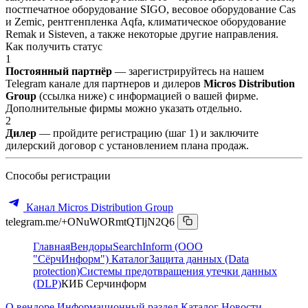
постпечатное оборудование SIGO, весовое оборудование Cas
и Zemic, рентгенпленка Aqfa, климатическое оборудование
Remak и Sisteven, а также некоторые другие направления.
Как получить статус
1
Постоянный партнёр
— зарегистрируйтесь на нашем
Telegram канале для партнеров и дилеров
Micros Distribution
Group
(ссылка ниже) с информацией о вашей фирме.
Дополнительные фирмы можно указать отдельно.
2
Дилер
— пройдите регистрацию (шаг 1) и заключите
дилерский договор с установлением плана продаж.
Способы регистрации
Канал Micros Distribution Group
telegram.me/+ONuWORmtQTljN2Q6
Главная
Вендоры
SearchInform (ООО
"СёрчИнформ")
Каталог
Защита данных (Data
protection)
Системы предотвращения утечки данных
(DLP)
КИБ Серчинформ
О вендоре
Информационный раздел
Каталог
Новости